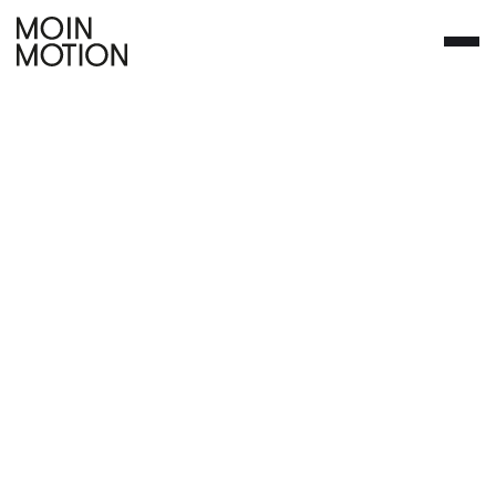
Wir machen Motion
Design & Animation für
anspruchsvolle Marken
und Agenturen.